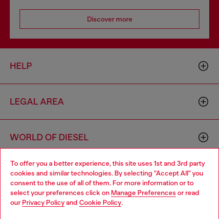
Discover more
HELP
LEGAL AREA
WORLD OF DIESEL
To offer you a better experience, this site uses 1st and 3rd party
CORPORATE
cookies and similar technologies. By selecting "Accept All" you
Choose your location
consent to the use of all of them. For more information or to
select your preferences click on
Manage Preferences
or read
You are currently browsing South Korea website, but it seems
our
Privacy Policy
and
Cookie Policy
.
you may be based in United States