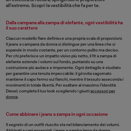
all'estremo. Scopri la vestibilità che fa per te.
Dalla campana alla zampa di elefante, ogni vestibilità ha
il suo carattere
Ciascun modello flare definisce una propria scala di proporzioni.
Il jeans a campana da donna si distingue per una linea che si
espande in modo costante, per un contorno pulito ma deciso.
Per chi preferisce un impatto visivo più netto, il fit a zampa di
elefante estende i volumi sul fondo, puntando su una
costruzione più audace e imponente. Ogni dettaglio è studiato
per garantire una tenuta impeccabile: il girovita sagomato
mantiene il capo fermo sui fianchi, mentre il tessuto asseconda i
movimenti in totale libertà. Per esaltare al massimo l’identità
Diesel, completa il tuo look scegliendo i giusti
accessori per
donna
.
Come abbinare i jeans a zampa in ogni occasione
Il segreto di un outfit riuscito sta nel bilanciamento dei volumi.
Abbinati a capi essenziali, i jeans a gamba larga da donna