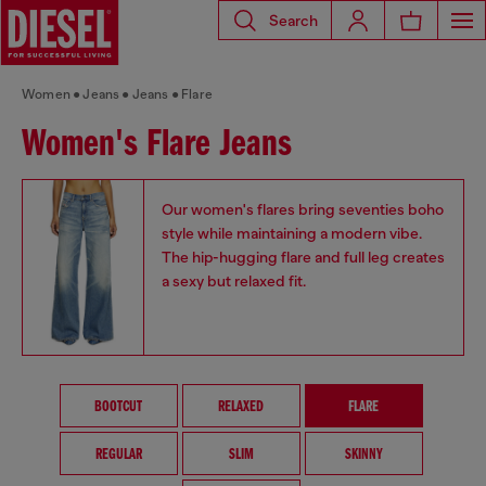
Search
Women
Jeans
Jeans
Flare
Women's Flare Jeans
Our women's flares bring seventies boho
style while maintaining a modern vibe.
The hip-hugging flare and full leg creates
a sexy but relaxed fit.
BOOTCUT
RELAXED
FLARE
REGULAR
SLIM
SKINNY