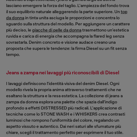
lasciano emergere la forza del taglio. L'ampiezza del fondo trova
il suo equilibrio naturale alleggerendo la parte superiore. Un
top
da donna
in tinta unita asciuga le proporzioni e concentra lo
sguardo sulla struttura del modello. Per aggiungere un carattere
più deciso, le
giacche di pelle da donna
trasmettono un’estetica
ruvida e carica di energia che accompagna la flared leg senza
sovrastarla. Denim concreto e visione audace creano una
proposta che supera le tendenze: la firma Diesel su un fit senza
tempo.
Jeans a zampa nei lavaggi più riconoscibili di Diesel
I lavaggi definiscono l'identità visiva del denim Diesel. Ogni
modello rivela la propria anima attraverso trattamenti che ne
esaltano la struttura e la resa estetica. La collezione di jeans a
zampa da donna esplora una palette che spazia dall'indigo
profondo a effetti DISTRESSED più radicali. L'applicazione di
tecniche come lo STONE WASH e i WHISKERS crea contrasti
luminosi che rompono l'uniformità del colore, regalando un
aspetto vissuto e autentico. Dai neri saturi alle sfumature più
chiare, scegli il trattamento perfetto per esprimere il tuo stile.