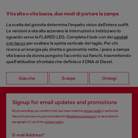
Vita alta o vita bassa, due modi di portare la zampa
La scelta del girovita determina l’impatto visivo dell’intero outfit.
Le versioni a vita alta azzerano le interruzioni e indirizzano lo
sguardo verso la FLARED LEG. Completa il look con dei
sandali
con tacco
per esaltare la spinta verticale del taglio. Per chi
ricerca un'energia più diretta e geometrie nette, i jeans a zampa
vita bassa da donna pongono l'accento sui fianchi, trasmettendo
quell'attitudine sfrontata che definisce il DNA di Diesel.
Giacche
Scarpe
Orologi
Signup for email updates and promotions
By proceeding, you confirm that you have read the
privacy policy
, I authorize
Diesel to process my personal data for
Marketing purposes*
as described in
paragraph 3.1, d) of the
privacy policy
.
E-mail Address*